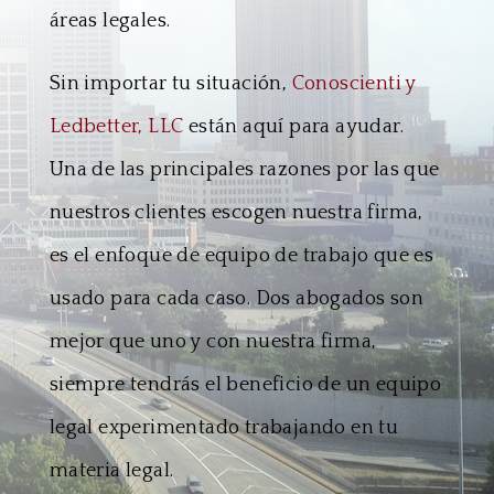
áreas legales.
Sin importar tu situación,
Conoscienti y
Ledbetter, LLC
están aquí para ayudar.
Una de las principales razones por las que
nuestros clientes escogen nuestra firma,
es el enfoque de equipo de trabajo que es
usado para cada caso. Dos abogados son
mejor que uno y con nuestra firma,
siempre tendrás el beneficio de un equipo
legal experimentado trabajando en tu
materia legal.