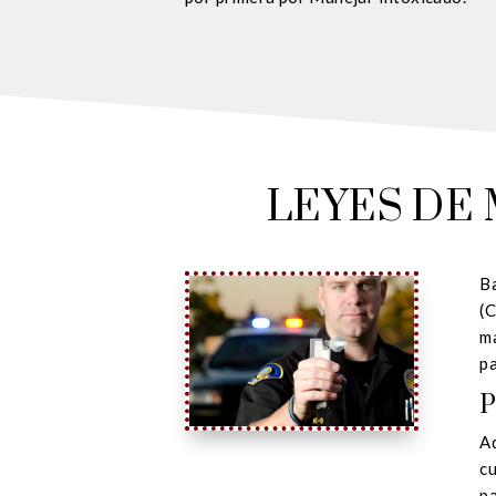
LEYES DE
Ba
(C
ma
pa
P
Ad
cu
pa