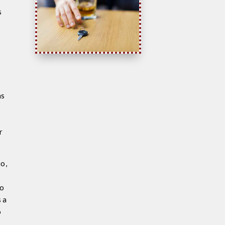
s
as
r
io,
do
 a
o