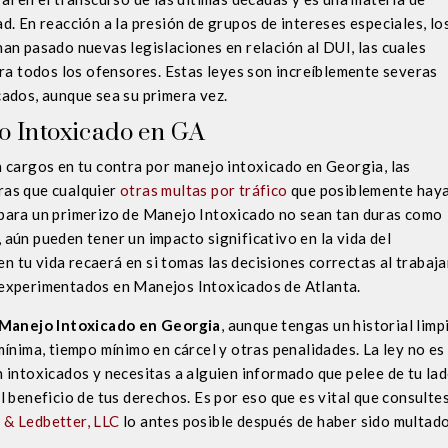
. En reacción a la presión de grupos de intereses especiales, lo
an pasado nuevas legislaciones en relación al DUI, las cuales
ara todos los ofensores. Estas leyes son increíblemente severas
ados, aunque sea su primera vez.
o Intoxicado en GA
 cargos en tu contra por manejo intoxicado en Georgia, las
ras que cualquier
otras multas por tráfico
que posiblemente hay
para un primerizo de Manejo Intoxicado no sean tan duras como
aún pueden tener un impacto significativo en la vida del
en tu vida recaerá en si tomas las decisiones correctas al trabaja
experimentados en Manejos Intoxicados de Atlanta.
 Manejo Intoxicado en Georgia
, aunque tengas un historial limp
ínima, tiempo mínimo en cárcel y otras penalidades. La ley no es
 intoxicados y necesitas a alguien informado que pelee de tu la
 beneficio de tus derechos. Es por eso que es vital que consultes
 & Ledbetter, LLC
lo antes posible después de haber sido multad