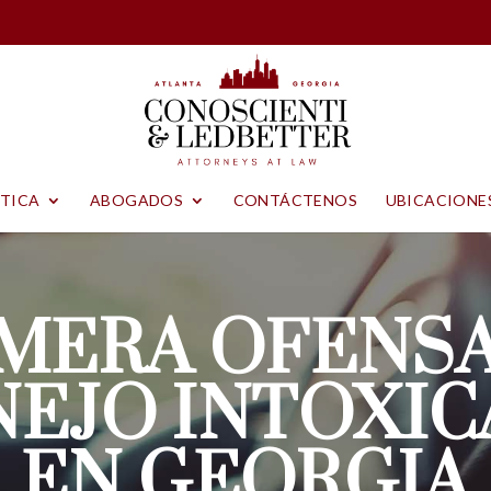
CTICA
ABOGADOS
CONTÁCTENOS
UBICACIONE
IMERA OFENSA
EJO INTOXI
EN GEORGIA