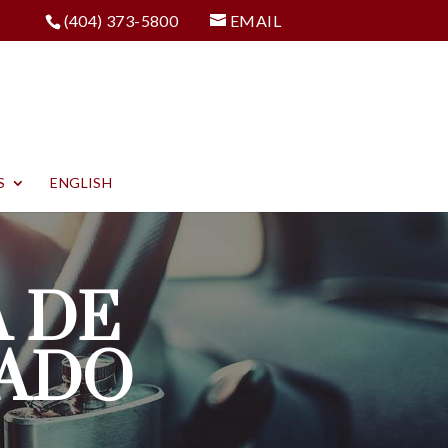
(404) 373-5800
EMAIL
S
ENGLISH
 DE
CADO