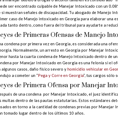
uede ser encontrado culpable de Manejar Intoxicado con un 0.0
 si muestran señales de discapacidad. Tu abogado de Manejo Int
imer caso de Manejo intoxicado en Georgia para elaborar una es
ada tanto dentro, como fuera del tribunal para ayudarte a reduci
eyes de Primeras Ofensas de Manejo Int
a condena por primera vez en Georgia, es considerada una ofens
orgia. Normalmente, un arresto en Georgia por Manejar Intoxic
enor hasta la cuarta condena de Manejo Intoxicado dentro de un
ndena por Manejar Intoxicado en Georgia es una felonía si el o
 algunos casos, daño físico severo y
homicidio vehicular en Geo
ndujo a cometer un “
Pega y Corre en Georgia
”, tus cargos sólo 
eyes de Primera Ofensa por Manejar Int
spués de una condena por Manejar Intoxicado, el juez identifica
s multas dentro de las pautas estatutarias. Estos estándares de
sados en torno a la cantidad de condenas previas por Manejar In
n tomado lugar dentro de los últimos 10 años.