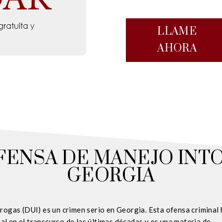
LLAME
AHORA
FENSA DE MANEJO INT
GEORGIA
drogas (DUI) es un crimen serio en Georgia. Esta ofensa criminal 
l en el transcurso de las últimas décadas y es una materia de