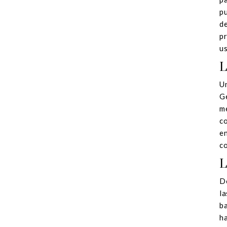
p
de
pr
us
L
Un
Ge
m
co
en
co
L
De
la
ba
ha